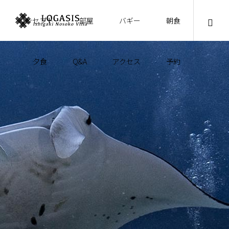
コンセプト
部屋
バギー
朝食
夕食
Q&A
アクセス
予約