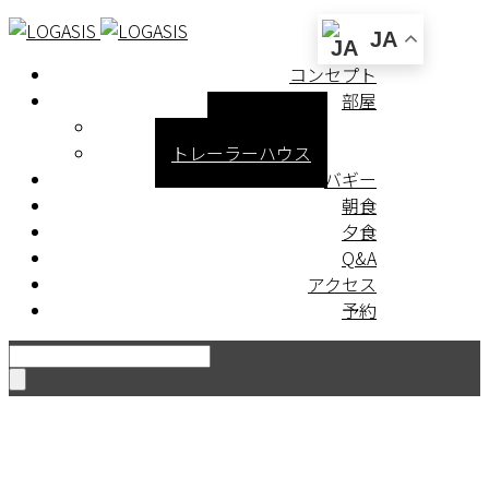
JA
コンセプト
部屋
ログハウス
トレーラーハウス
バギー
朝食
夕食
Q&A
アクセス
予約
ロ
ガ
シ
ス
か
ら
の
お
知
ら
せ